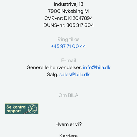
Industrivej 18
7900 Nykøbing M
CVR-nr: DK12047894
DUNS-nr:
305 317 604
Ring til os
+45 97 71 00 44
E-mail
Generelle henvendelser:
info@bila.dk
Salg:
sales@bila.dk
Om BILA
Hvem er vi?
Karriere