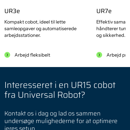
UR3e
UR7e
Kompakt cobot, ideel til lette
Effektiv samarb
samleopgaver og automatiserede
håndterer tung
arbejdsstationer.
og sikkerhed.
Arbejd fleksibelt
Arbejd pro
Interesseret i en UR15 cobot
fra Universal Robot?
Kontakt os i dag og lad os sammen
undersøge mulighederne for at optimere
jeres setup.