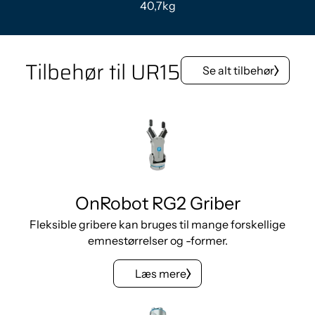
40,7kg
Tilbehør til UR15
Se alt tilbehør
OnRobot RG2 Griber
Fleksible gribere kan bruges til mange forskellige
emnestørrelser og -former.
Læs mere