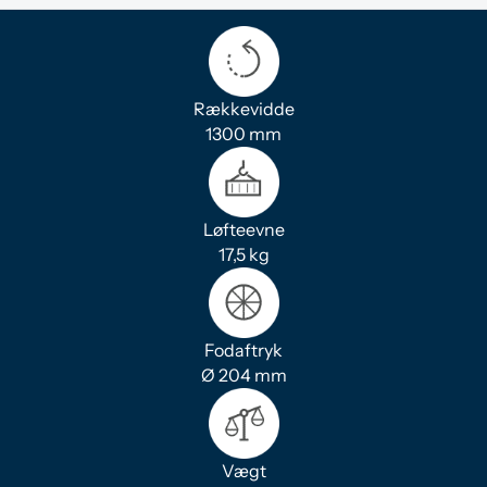
Rækkevidde
1300 mm
Løfteevne
17,5 kg
Fodaftryk
Ø 204 mm
Vægt