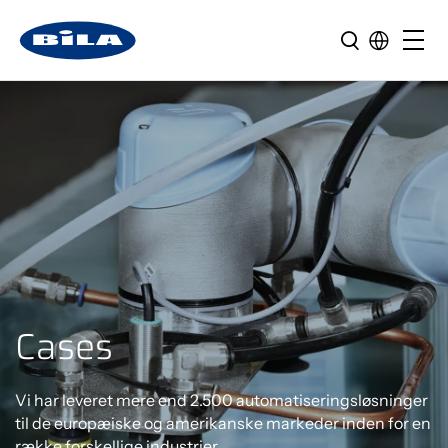
Cases
Vi har leveret mere end 2.500 automatiseringsløsninger
til de europæiske og amerikanske markeder inden for en
række forskellige industrier.