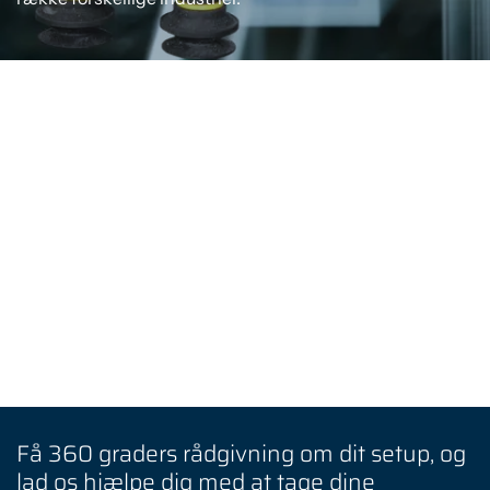
Få 360 graders rådgivning om dit setup, og
lad os hjælpe dig med at tage dine