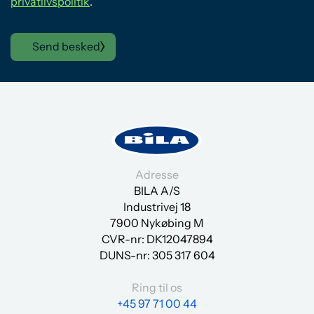
privatlivspolitik
.
Send besked
Adresse
BILA A/S
Industrivej 18
7900 Nykøbing M
CVR-nr: DK12047894
DUNS-nr:
305 317 604
Ring til os
+45 97 71 00 44