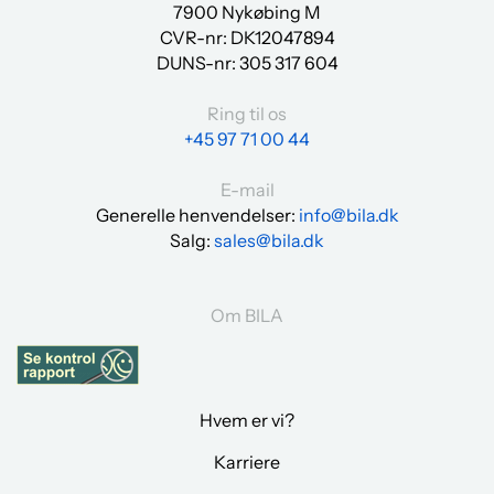
7900 Nykøbing M
CVR-nr: DK12047894
DUNS-nr:
305 317 604
Ring til os
+45 97 71 00 44
E-mail
Generelle henvendelser:
info@bila.dk
Salg:
sales@bila.dk
Om BILA
Hvem er vi?
Karriere