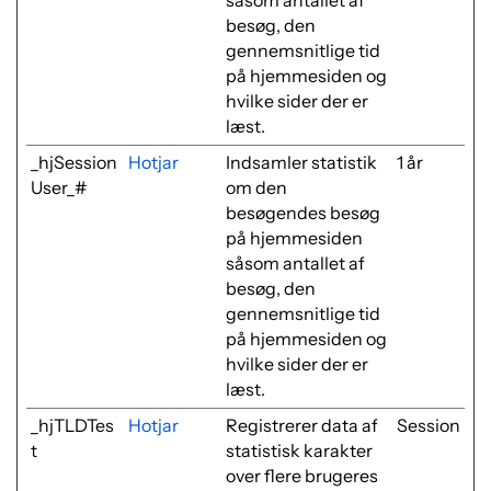
såsom antallet af
besøg, den
gennemsnitlige tid
på hjemmesiden og
hvilke sider der er
læst.
_hjSession
Hotjar
Indsamler statistik
1 år
User_#
om den
besøgendes besøg
på hjemmesiden
såsom antallet af
besøg, den
gennemsnitlige tid
på hjemmesiden og
hvilke sider der er
læst.
_hjTLDTes
Hotjar
Registrerer data af
Session
t
statistisk karakter
over flere brugeres