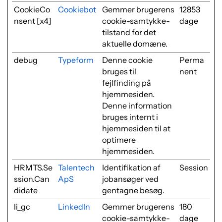
CookieCo
Cookiebot
Gemmer brugerens
12853
nsent [x4]
cookie-samtykke-
dage
tilstand for det
aktuelle domæne.
debug
Typeform
Denne cookie
Perma
bruges til
nent
fejlfinding på
hjemmesiden.
Denne information
bruges internt i
hjemmesiden til at
optimere
hjemmesiden.
HRMTS.Se
Talentech
Identifikation af
Session
ssion.Can
ApS
jobansøger ved
didate
gentagne besøg.
li_gc
LinkedIn
Gemmer brugerens
180
cookie-samtykke-
dage