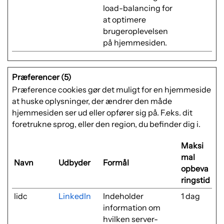
load-balancing for
at optimere
brugeroplevelsen
på hjemmesiden.
Præferencer (5)
Præference cookies gør det muligt for en hjemmeside
at huske oplysninger, der ændrer den måde
hjemmesiden ser ud eller opfører sig på. F.eks. dit
foretrukne sprog, eller den region, du befinder dig i.
Maksi
mal
Navn
Udbyder
Formål
opbeva
ringstid
lidc
LinkedIn
Indeholder
1 dag
information om
hvilken server-