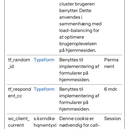
cluster brugeren
benytter. Dette
anvendes i
sammenhæng med
load-balancing for
at optimere
brugeroplevelsen
på hjemmesiden.
tf_random
Typeform
Benyttes til
Perma
_id
implementering af
nent
formularer på
hjemmesiden.
tf_respond
Typeform
Benyttes til
6 mdr.
ent_cc
implementering af
formularer på
hjemmesiden.
wc_client_
s.ksrndke
Denne cookie er
Session
current
hqnwntyxl
nødvendig for call-