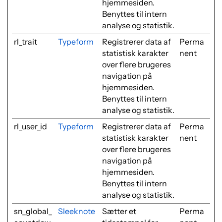
hjemmesiden.
Benyttes til intern
analyse og statistik.
rl_trait
Typeform
Registrerer data af
Perma
statistisk karakter
nent
over flere brugeres
navigation på
hjemmesiden.
Benyttes til intern
analyse og statistik.
rl_user_id
Typeform
Registrerer data af
Perma
statistisk karakter
nent
over flere brugeres
navigation på
hjemmesiden.
Benyttes til intern
analyse og statistik.
sn_global_
Sleeknote
Sætter et
Perma