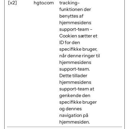
[x2]
hgto.com
tracking-
funktionen der
benyttes af
hjemmesidens
support-team –
Cookien sætter et
ID for den
specifikke bruger,
når denne ringer til
hjemmesidens
support-team.
Dette tillader
hjemmesidens
support-team at
genkende den
specifikke bruger
og dennes
navigation på
hjemmesiden.