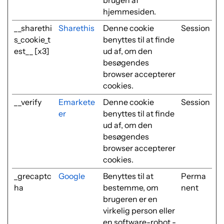
brugen af
hjemmesiden.
__sharethi
Sharethis
Denne cookie
Session
s_cookie_t
benyttes til at finde
est__ [x3]
ud af, om den
besøgendes
browser accepterer
cookies.
__verify
Emarkete
Denne cookie
Session
er
benyttes til at finde
ud af, om den
besøgendes
browser accepterer
cookies.
_grecaptc
Google
Benyttes til at
Perma
ha
bestemme, om
nent
brugeren er en
virkelig person eller
en software-robot -