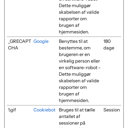
Dette muliggør
skabelsen af valide
rapporter om
brugen af
hjemmesiden.
_GRECAPT
Google
Benyttes til at
180
CHA
bestemme, om
dage
brugeren er en
virkelig person eller
en software-robot -
Dette muliggør
skabelsen af valide
rapporter om
brugen af
hjemmesiden.
1.gif
Cookiebot
Bruges til at tælle
Session
antallet af
sessioner på