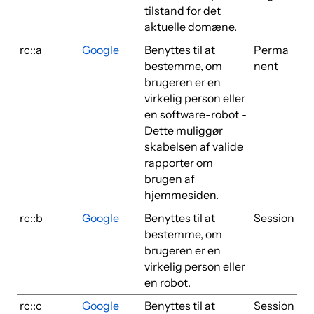
tilstand for det
aktuelle domæne.
rc::a
Google
Benyttes til at
Perma
bestemme, om
nent
brugeren er en
virkelig person eller
en software-robot -
Dette muliggør
skabelsen af valide
rapporter om
brugen af
hjemmesiden.
rc::b
Google
Benyttes til at
Session
bestemme, om
brugeren er en
virkelig person eller
en robot.
rc::c
Google
Benyttes til at
Session