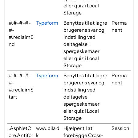
eller quiz i Local
Storage.
#.#-#-#-
Typeform
Benyttes til at lagre
Perma
#-
brugerens svar og
nent
#.reclaimE
indstilling ved
nd
deltagelse i
spørgeskemaer
eller quiz i Local
Storage.
#.#-#-#-
Typeform
Benyttes til at lagre
Perma
#-
brugerens svar og
nent
#.reclaimS
indstilling ved
tart
deltagelse i
spørgeskemaer
eller quiz i Local
Storage.
.AspNetC
www.bila.d
Hjælper til at
Session
ore.Antifor
k
forebygge Cross-