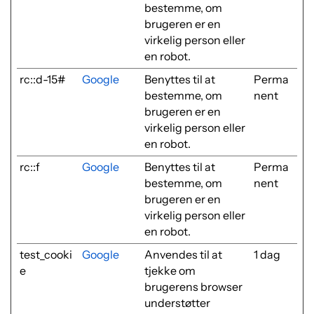
bestemme, om
brugeren er en
virkelig person eller
en robot.
rc::d-15#
Google
Benyttes til at
Perma
bestemme, om
nent
brugeren er en
virkelig person eller
en robot.
rc::f
Google
Benyttes til at
Perma
bestemme, om
nent
brugeren er en
virkelig person eller
en robot.
test_cooki
Google
Anvendes til at
1 dag
e
tjekke om
brugerens browser
understøtter