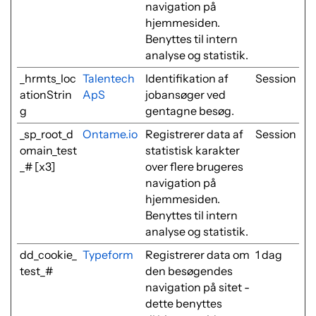
navigation på
hjemmesiden.
Benyttes til intern
analyse og statistik.
_hrmts_loc
Talentech
Identifikation af
Session
ationStrin
ApS
jobansøger ved
g
gentagne besøg.
_sp_root_d
Ontame.io
Registrerer data af
Session
omain_test
statistisk karakter
_# [x3]
over flere brugeres
navigation på
hjemmesiden.
Benyttes til intern
analyse og statistik.
dd_cookie_
Typeform
Registrerer data om
1 dag
test_#
den besøgendes
navigation på sitet -
dette benyttes