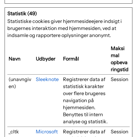
Statistik (49)
Statistiske cookies giver hjemmesideejere indsigt i
brugernes interaktion med hjemmesiden, ved at
indsamle og rapportere oplysninger anonymt.
Maksi
mal
Navn
Udbyder
Formål
opbeva
ringstid
(unavngiv
Sleeknote
Registrerer data af
Session
en)
statistisk karakter
over flere brugeres
navigation på
hjemmesiden.
Benyttes til intern
analyse og statistik.
_cltk
Microsoft
Registrerer data af
Session