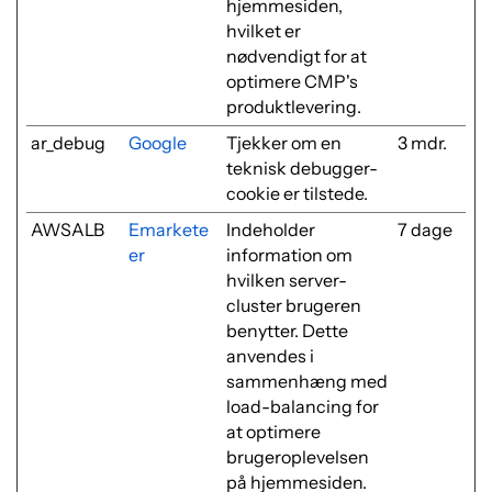
hjemmesiden,
hvilket er
nødvendigt for at
optimere CMP's
produktlevering.
ar_debug
Google
Tjekker om en
3 mdr.
teknisk debugger-
cookie er tilstede.
AWSALB
Emarkete
Indeholder
7 dage
er
information om
hvilken server-
cluster brugeren
benytter. Dette
anvendes i
sammenhæng med
load-balancing for
at optimere
brugeroplevelsen
på hjemmesiden.