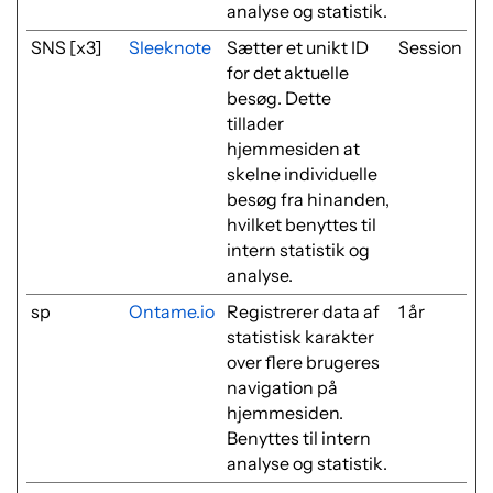
analyse og statistik.
SNS [x3]
Sleeknote
Sætter et unikt ID
Session
for det aktuelle
besøg. Dette
tillader
hjemmesiden at
skelne individuelle
besøg fra hinanden,
hvilket benyttes til
intern statistik og
analyse.
sp
Ontame.io
Registrerer data af
1 år
statistisk karakter
over flere brugeres
navigation på
hjemmesiden.
Benyttes til intern
analyse og statistik.