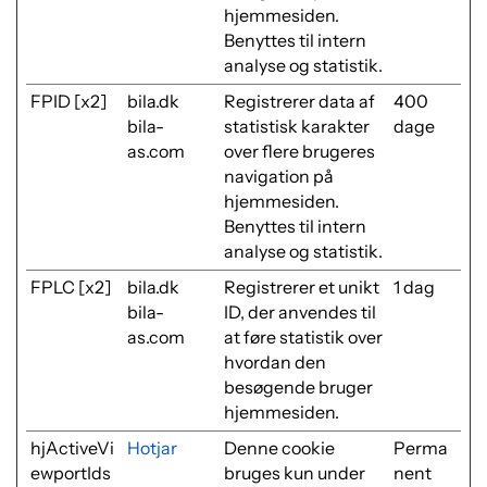
hjemmesiden.
Benyttes til intern
analyse og statistik.
FPID [x2]
bila.dk
Registrerer data af
400
bila-
statistisk karakter
dage
as.com
over flere brugeres
navigation på
hjemmesiden.
Benyttes til intern
analyse og statistik.
FPLC [x2]
bila.dk
Registrerer et unikt
1 dag
bila-
ID, der anvendes til
as.com
at føre statistik over
hvordan den
besøgende bruger
hjemmesiden.
hjActiveVi
Hotjar
Denne cookie
Perma
ewportIds
bruges kun under
nent