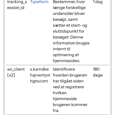
tracking_s
Typeform
Bestemmer, hvor
1 dag
ession_id
længe forskellige
undersider bliver
besøgt, samt
sætter et start- og
sluttidspunkt for
besøget. Denne
information bruges
internt til
optimering af
hjemmesiden.
wc_client
s.ksrndke
Identificere
180
[x2]
hqnwntyxl
hvordan brugeren
dage
hgto.com
har tilgået siden
ved at registrere
hvilken
hjemmeside
brugeren kommer
fra.