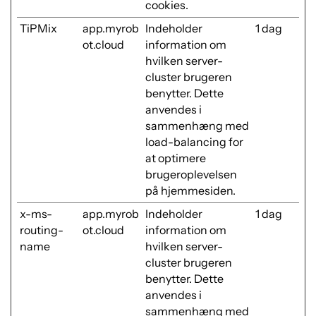
cookies.
TiPMix
app.myrob
Indeholder
1 dag
ot.cloud
information om
hvilken server-
cluster brugeren
benytter. Dette
anvendes i
sammenhæng med
load-balancing for
at optimere
brugeroplevelsen
på hjemmesiden.
x-ms-
app.myrob
Indeholder
1 dag
routing-
ot.cloud
information om
name
hvilken server-
cluster brugeren
benytter. Dette
anvendes i
sammenhæng med