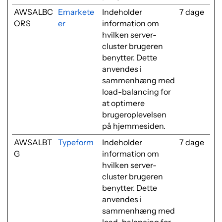
AWSALBC
Emarkete
Indeholder
7 dage
ORS
er
information om
hvilken server-
cluster brugeren
benytter. Dette
anvendes i
sammenhæng med
load-balancing for
at optimere
brugeroplevelsen
på hjemmesiden.
AWSALBT
Typeform
Indeholder
7 dage
G
information om
hvilken server-
cluster brugeren
benytter. Dette
anvendes i
sammenhæng med