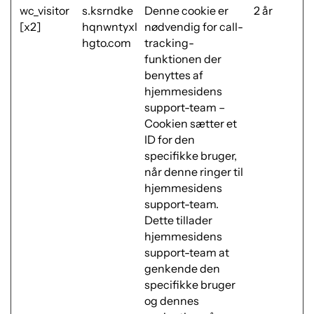
wc_visitor
s.ksrndke
Denne cookie er
2 år
[x2]
hqnwntyxl
nødvendig for call-
hgto.com
tracking-
funktionen der
benyttes af
hjemmesidens
support-team –
Cookien sætter et
ID for den
specifikke bruger,
når denne ringer til
hjemmesidens
support-team.
Dette tillader
hjemmesidens
support-team at
genkende den
specifikke bruger
og dennes