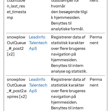
countdow
tidsstempel for
nent
n_last_res
hvornår
et_timesta
den besøgende tilgi
mp
k hjemmesiden.
Benyttes til
analytiske formål.
snowplow
Leadinfo
Registrerer data af
Perma
OutQueue
Talentech
statistisk karakter
nent
_#_post2
ApS
over flere brugeres
[x2]
navigation på
hjemmesiden.
Benyttes til intern
analyse og statistik.
snowplow
Leadinfo
Registrerer data af
Perma
OutQueue
Talentech
statistisk karakter
nent
_#_post2.e
ApS
over flere brugeres
xpires [x2]
navigation på
hjemmesiden.
Benyttes til intern