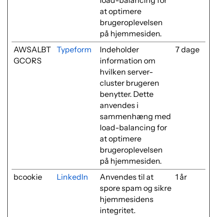
load-balancing for
at optimere
brugeroplevelsen
på hjemmesiden.
AWSALBT
Typeform
Indeholder
7 dage
GCORS
information om
hvilken server-
cluster brugeren
benytter. Dette
anvendes i
sammenhæng med
load-balancing for
at optimere
brugeroplevelsen
på hjemmesiden.
bcookie
LinkedIn
Anvendes til at
1 år
spore spam og sikre
hjemmesidens
integritet.