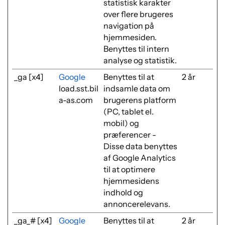
statistisk karakter
over flere brugeres
navigation på
hjemmesiden.
Benyttes til intern
analyse og statistik.
_ga [x4]
Google
Benyttes til at
2 år
load.sst.bil
indsamle data om
a-as.com
brugerens platform
(PC, tablet el.
mobil) og
præferencer -
Disse data benyttes
af Google Analytics
til at optimere
hjemmesidens
indhold og
annoncerelevans.
_ga_# [x4]
Google
Benyttes til at
2 år