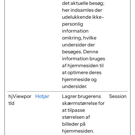
det aktuelle besøg;
her indsamles der
udelukkende ikke-
personlig
information
omkring, hvilke
undersider der
besøges. Denne
information bruges
af hjemmesiden til
at optimere deres
hjemmeside og
undersider.
hjViewpor
Hotjar
Lagrer brugerens
Session
tId
skærmstørrelse for
at tilpasse
størrelsen af
billeder på
hjemmesiden.