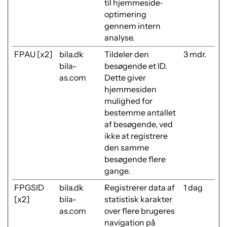
til hjemmeside‐
optimering
gennem intern
analyse.
FPAU [x2]
bila.dk
Tildeler den
3 mdr.
bila-
besøgende et ID.
as.com
Dette giver
hjemmesiden
mulighed for
bestemme antallet
af besøgende, ved
ikke at registrere
den samme
besøgende flere
gange.
FPGSID
bila.dk
Registrerer data af
1 dag
[x2]
bila-
statistisk karakter
as.com
over flere brugeres
navigation på