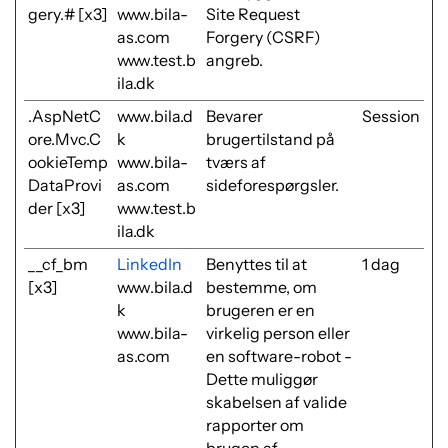
gery.# [x3]
www.bila-
Site Request
as.com
Forgery (CSRF)
www.test.b
angreb.
ila.dk
.AspNetC
www.bila.d
Bevarer
Session
ore.Mvc.C
k
brugertilstand på
ookieTemp
www.bila-
tværs af
DataProvi
as.com
sideforespørgsler.
der [x3]
www.test.b
ila.dk
__cf_bm
LinkedIn
Benyttes til at
1 dag
[x3]
www.bila.d
bestemme, om
k
brugeren er en
www.bila-
virkelig person eller
as.com
en software-robot -
Dette muliggør
skabelsen af valide
rapporter om