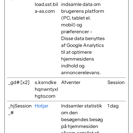
load.sst.bil
indsamle data om
a-as.com
brugerens platform
(PC, tablet el.
mobil) og
præferencer -
Disse data benyttes
af Google Analytics
til at optimere
hjemmesidens
indhold og
annoncerelevans.
_gd# [x2]
s.ksrndke
Afventer
Session
hqnwntyxl
hgto.com
_hjSession
Hotjar
Indsamler statistik
1 dag
_#
om den
besøgendes besøg
på hjemmesiden