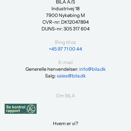
BILA A/S
Industrivej 18
7900 Nykøbing M
CVR-nr: DK12047894
DUNS-nr:
305 317 604
Ring til os
+45 97 71 00 44
E-mail
Generelle henvendelser:
info@bila.dk
Salg:
sales@bila.dk
Om BILA
Hvem er vi?