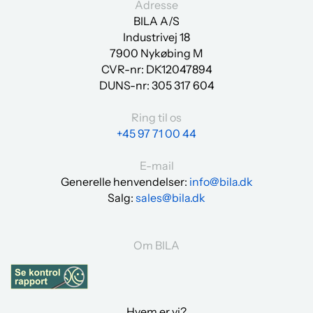
Adresse
BILA A/S
Industrivej 18
7900 Nykøbing M
CVR-nr: DK12047894
DUNS-nr:
305 317 604
Ring til os
+45 97 71 00 44
E-mail
Generelle henvendelser:
info@bila.dk
Salg:
sales@bila.dk
Om BILA
Hvem er vi?