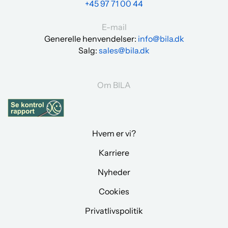
+45 97 71 00 44
E-mail
Generelle henvendelser:
info@bila.dk
Salg:
sales@bila.dk
Om BILA
Hvem er vi?
Karriere
Nyheder
Cookies
Privatlivspolitik