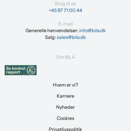
Ring til os
+45 97 71 00 44
E-mail
Generelle henvendelser:
info@bila.dk
Salg:
sales@bila.dk
Om BILA
Hvem er vi?
Karriere
Nyheder
Cookies
Privatlivspolitik