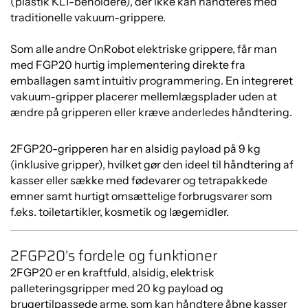
(plastik KLT-beholdere), der ikke kan håndteres med
traditionelle vakuum-grippere.
Som alle andre OnRobot elektriske grippere, får man
med FGP20 hurtig implementering direkte fra
emballagen samt intuitiv programmering. En integreret
vakuum-gripper placerer mellemlægsplader uden at
ændre på gripperen eller kræve anderledes håndtering.
2FGP20-gripperen har en alsidig payload på 9 kg
(inklusive gripper), hvilket gør den ideel til håndtering af
kasser eller sække med fødevarer og tetrapakkede
emner samt hurtigt omsættelige forbrugsvarer som
f.eks. toiletartikler, kosmetik og lægemidler.
2FGP20’s fordele og funktioner
2FGP20 er en kraftfuld, alsidig, elektrisk
palleteringsgripper med 20 kg payload og
brugertilpassede arme, som kan håndtere åbne kasser