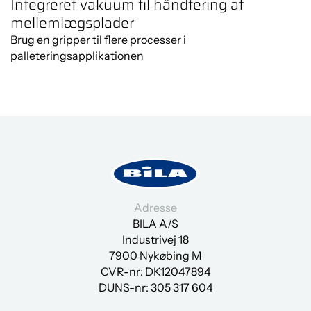
Integreret vakuum til håndtering af
mellemlægsplader
Brug en gripper til flere processer i
palleteringsapplikationen
Du skal acceptere cookies for at
se indholdet.
Klik her
Adresse
BILA A/S
Industrivej 18
7900 Nykøbing M
CVR-nr: DK12047894
DUNS-nr:
305 317 604