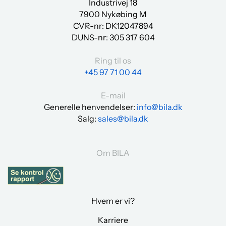
Industrivej 18
7900 Nykøbing M
CVR-nr: DK12047894
DUNS-nr:
305 317 604
Ring til os
+45 97 71 00 44
E-mail
Generelle henvendelser:
info@bila.dk
Salg:
sales@bila.dk
Om BILA
Hvem er vi?
Karriere