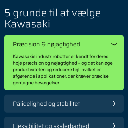
5 grunde til at vælge
Kawasaki
Præcision & nøjagtighed
Kawasakis industrirobotter er kendt for deres
høje præcision og nøjagtighed – og det kan øge
produktiviteten og reducere fejl, hvilket er
afgørende i applikationer, der kræver præcise
gentagne bevægelser.
Pålidelighed og stabilitet
Du skal kunne stole på dine maskiner. Kawasaki
robotter er designet til at arbejde under de mest
Fleksibilitet og skalerbarhed