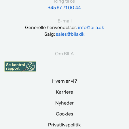
Ring til os
+45 97 71 00 44
E-mail
Generelle henvendelser:
info@bila.dk
Salg:
sales@bila.dk
Om BILA
Hvem er vi?
Karriere
Nyheder
Cookies
Privatlivspolitik