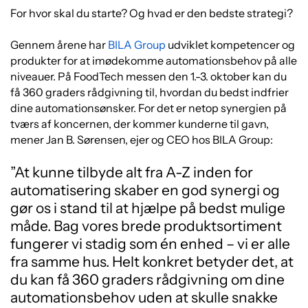
For hvor skal du starte? Og hvad er den bedste strategi?
Gennem årene har
BILA Group
udviklet kompetencer og
produkter for at imødekomme automationsbehov på alle
niveauer. På FoodTech messen den 1.-3. oktober kan du
få 360 graders rådgivning til, hvordan du bedst indfrier
dine automationsønsker. For det er netop synergien på
tværs af koncernen, der kommer kunderne til gavn,
mener Jan B. Sørensen, ejer og CEO hos BILA Group:
”At kunne tilbyde alt fra A-Z inden for
automatisering skaber en god synergi og
gør os i stand til at hjælpe på bedst mulige
måde. Bag vores brede produktsortiment
fungerer vi stadig som én enhed – vi er alle
fra samme hus. Helt konkret betyder det, at
du kan få 360 graders rådgivning om dine
automationsbehov uden at skulle snakke