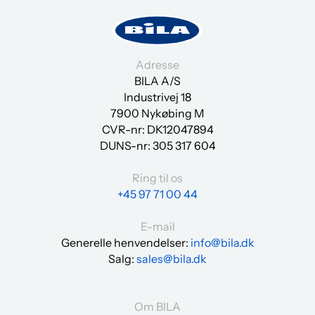
Adresse
BILA A/S
Industrivej 18
7900 Nykøbing M
CVR-nr: DK12047894
DUNS-nr:
305 317 604
Ring til os
+45 97 71 00 44
E-mail
Generelle henvendelser:
info@bila.dk
Salg:
sales@bila.dk
Om BILA