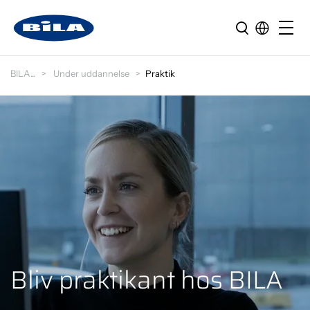
BILA
Under uddannelse
Praktik
Bliv praktikant hos BILA