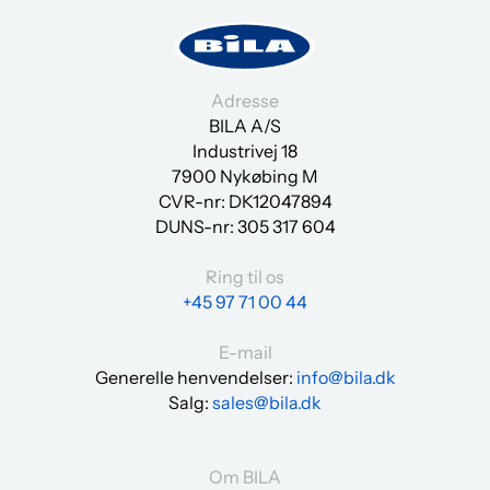
Adresse
BILA A/S
Industrivej 18
7900 Nykøbing M
CVR-nr: DK12047894
DUNS-nr:
305 317 604
Ring til os
+45 97 71 00 44
E-mail
Generelle henvendelser:
info@bila.dk
Salg:
sales@bila.dk
Om BILA