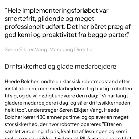
”Hele implementeringsforløbet var
smertefrit, glidende og meget
professionelt udført. Det har båret præg af
god kemi og proaktivitet fra begge parter,”
Søren Elkjær Vang, Managing Director
Driftsikkerhed og glade medarbejdere
Heede Bolcher mødte en klassisk robotmodstand efter
installationen, men medarbejderne tog hurtigt robotten
til sig, og de vil nødigt undvære den i dag: ”Vi har langt
gladere medarbejdere i dag, og så er driftssikkerheden
helt i top”, understreger Søren Elkjær Vang. Heede
Bolcher kører 480 emner pr. time, og oplever en meget
stor sikkerhed, der hvor robotten opererer. "Efter en
samlet vurdering af pris, kvalitet af løsningen og kemi
mellem os var vi ikke i tvivl om, at BILA var den rette til at