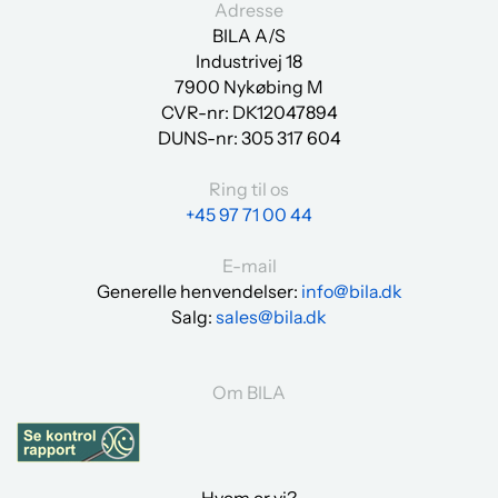
Adresse
BILA A/S
Industrivej 18
7900 Nykøbing M
CVR-nr: DK12047894
DUNS-nr:
305 317 604
Ring til os
+45 97 71 00 44
E-mail
Generelle henvendelser:
info@bila.dk
Salg:
sales@bila.dk
Om BILA